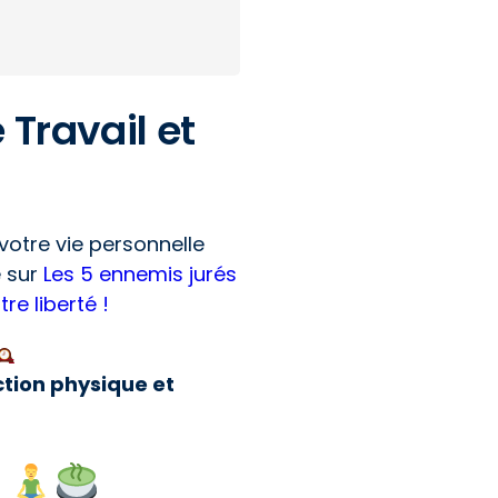
e Travail et
 votre vie personnelle
e sur
Les 5 ennemis jurés
re liberté !
ction physique et
s