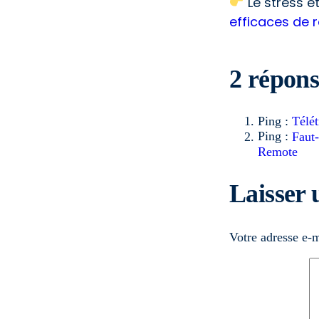
Le stress e
efficaces de r
2 répons
Ping :
Télét
Ping :
Faut-
Remote
Laisser
Votre adresse e-m