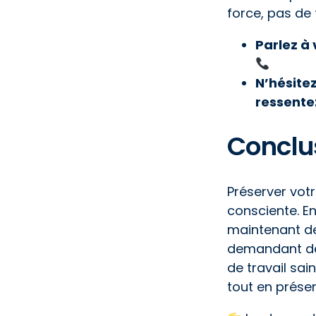
force, pas de 
Parlez à
N’hésitez
ressentez
Conclu
Préserver vot
consciente. En
maintenant de
demandant de 
de travail sai
tout en prése