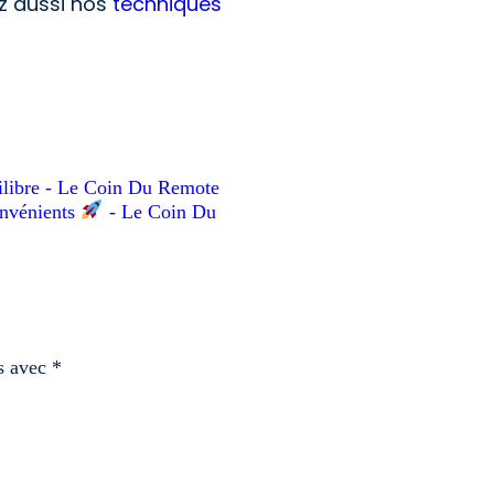
ez aussi nos
techniques
quilibre - Le Coin Du Remote
convénients
- Le Coin Du
és avec
*