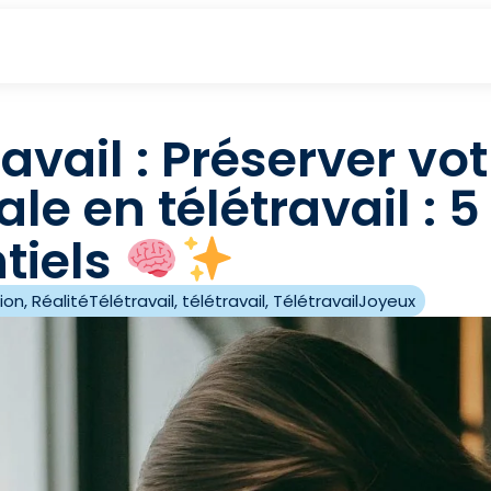
ravail : Préserver vo
le en télétravail : 5
tiels
ion
,
RéalitéTélétravail
,
télétravail
,
TélétravailJoyeux