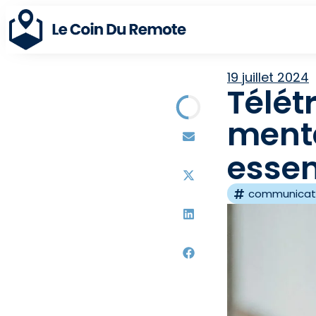
19 juillet 2024
Télét
menta
essen
communicat